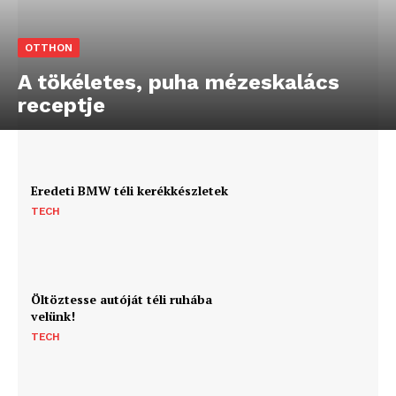
OTTHON
A tökéletes, puha mézeskalács
receptje
Eredeti BMW téli kerékkészletek
TECH
Öltöztesse autóját téli ruhába
velünk!
TECH