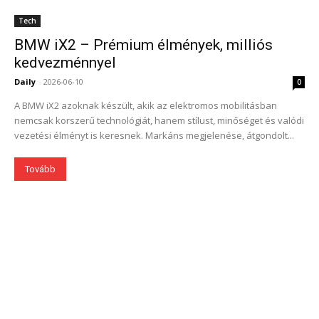
Tech
BMW iX2 – Prémium élmények, milliós
kedvezménnyel
Daily
-
2026-06-10
0
A BMW iX2 azoknak készült, akik az elektromos mobilitásban
nemcsak korszerű technológiát, hanem stílust, minőséget és valódi
vezetési élményt is keresnek. Markáns megjelenése, átgondolt...
Tovább