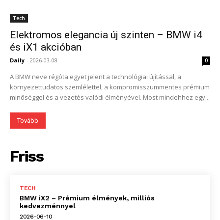
Tech
Elektromos elegancia új szinten – BMW i4
és iX1 akcióban
Daily
-
2026-03-08
0
A BMW neve régóta egyet jelent a technológiai újítással, a
környezettudatos szemlélettel, a kompromisszummentes prémium
minőséggel és a vezetés valódi élményével. Most mindehhez egy...
Tovább
Friss
TECH
BMW iX2 – Prémium élmények, milliós
kedvezménnyel
2026-06-10