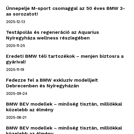
Ünnepelje M-sport csomaggal az 50 éves BMW 3-
as sorozatot!
2025-12-13
Testápolás és regeneráció az Aquarius
Nyíregyháza wellness részlegében
2025-11-25
Eredeti BMW téli tartozékok – menjen biztosra a
gyárival!
2025-11-19
Fedezze fel a BMW exkluzív modelljeit
Debrecenben és Nyíregyházán
2025-09-24
BMW BEV modellek – minőség tisztán, milliókkal
közelebb az élmény
2025-08-21
BMW BEV modellek – minőség tisztán, milliókkal
közelebb az élmény