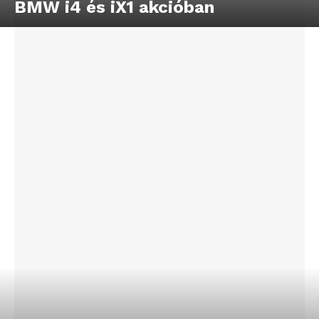
BMW i4 és iX1 akcióban