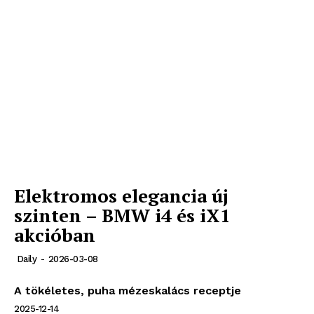
SUBSCRIBE NOW
Company
About
Contact us
Subscription Plans
Elektromos elegancia új
My account
szinten – BMW i4 és iX1
akcióban
Daily
-
2026-03-08
A tökéletes, puha mézeskalács receptje
2025-12-14