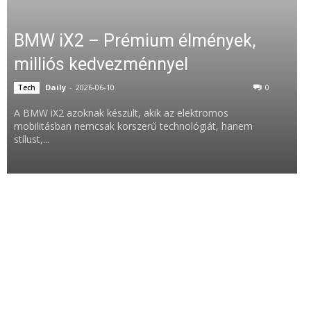
BMW iX2 – Prémium élmények,
milliós kedvezménnyel
Daily
-
2026-06-10
0
Tech
A BMW iX2 azoknak készült, akik az elektromos
mobilitásban nemcsak korszerű technológiát, hanem
stílust,...