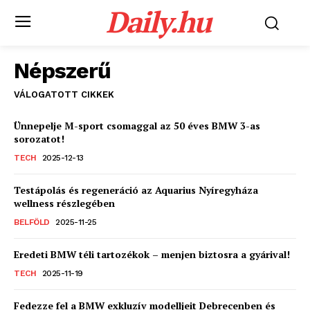
Daily.hu
Népszerű
VÁLOGATOTT CIKKEK
Ünnepelje M-sport csomaggal az 50 éves BMW 3-as
sorozatot!
TECH
2025-12-13
Testápolás és regeneráció az Aquarius Nyíregyháza
wellness részlegében
BELFÖLD
2025-11-25
Eredeti BMW téli tartozékok – menjen biztosra a gyárival!
TECH
2025-11-19
Fedezze fel a BMW exkluzív modelljeit Debrecenben és