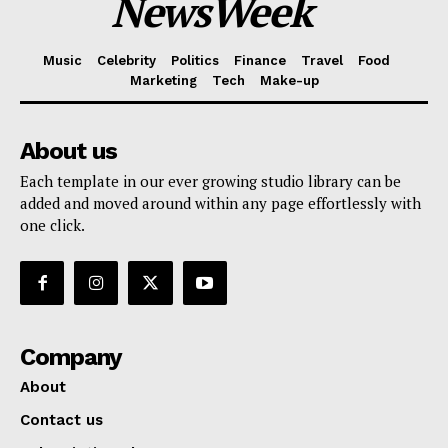
NewsWeek
Music
Celebrity
Politics
Finance
Travel
Food
Marketing
Tech
Make-up
SUBSCRIBE NOW
About us
Each template in our ever growing studio library can be
added and moved around within any page effortlessly with
one click.
Company
About
Contact us
Subscription Plans
Company
My account
About
Contact us