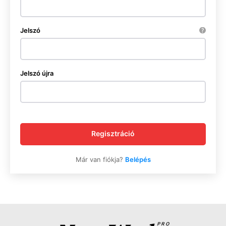
Jelszó
Jelszó újra
Regisztráció
News Week
Magazine PRO
Már van fiókja?
Belépés
PRO